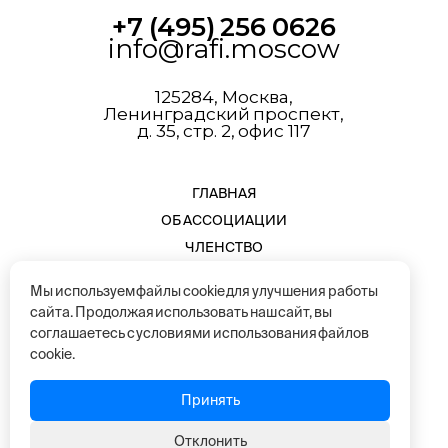
+7 (495) 256 0626
info@rafi.moscow
125284, Москва,
Ленинградский проспект,
д. 35, стр. 2, офис 117
ГЛАВНАЯ
ОБ АССОЦИАЦИИ
ЧЛЕНСТВО
КОНТАКТЫ
Мы используем файлы cookie для улучшения работы
НАША КОМАНДА
сайта. Продолжая использовать наш сайт, вы
соглашаетесь с условиями использования файлов
cookie.
Разработанно студией Wiirre || Terletskiy Egor (Next.js)
Главная страница - RAFI | Русская ассоциация участников fashion-
Принять
Отклонить